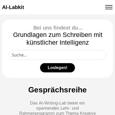
AI-Labkit
Bei uns findest du…
Grundlagen zum Schreiben mit
künstlicher Intelligenz
Loslegen!
Gesprächsreihe
Das Al-Writing-Lab bietet ein
spannendes Lehr- und
Rahmenprogramm zum Thema Kreative