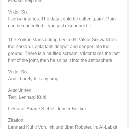
Please, help me!
Viktor Six
I sense injuries. The data could be called ‚pain‘. Pain
can be controlled – you just disconnect it.
The Zorkan starts eating Leela 04. Viktor Six watches
the Zorkan. Leela falls deeper and deeper into the
ground. There is a muffled scream. Viktor takes the last
hint of the joint, then he snips it into the atmosphere.
Viktor Six
And i barely felt anything.
Autor.innen
Text: Lennard Kühl
Lektorat: Ariane Siebel, Jenifer Becker
Zitation:
Lennard Kühl: Von, mit und über Roboter. In: AI-Labkit