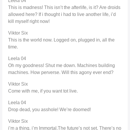
Leela 04
This is madness! This isn’t the afterlife, is it? Are droids
allowed here? If i thought i had to live another life, i’d
kill myself right now!
Viktor Six
This is the world now. Logged on, plugged in, all the
time.
Leela 04
Oh my goodness! Shut me down. Machines building
machines. How perverse. Will this agony ever end?
Viktor Six
Come with me, if you want tot live.
Leela 04
Drop dead, you asshole! We’re doomed!
Viktor Six
i’m a thing. i’m Immortal.The future’s not set. There’s no