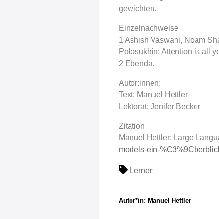
gewichten.
Einzelnachweise
1 Ashish Vaswani, Noam Shaze
Polosukhin: Attention is all
2 Ebenda.
Autor:innen:
Text: Manuel Hettler
Lektorat: Jenifer Becker
Zitation
Manuel Hettler: Large Langua
models-ein-%C3%9Cberblic
Lernen
Autor*in: Manuel Hettler