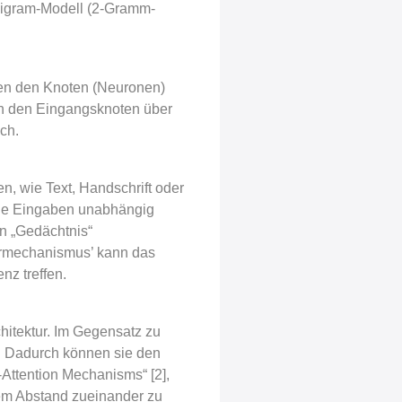
 Bigram-Modell (2-Gramm-
hen den Knoten (Neuronen)
on den Eingangsknoten über
ch.
, wie Text, Handschrift oder
die Eingaben unabhängig
n „Gedächtnis“
ermechanismus’ kann das
nz treffen.
hitektur. Im Gegensatz zu
. Dadurch können sie den
Attention Mechanisms“ [2],
rem Abstand zueinander zu