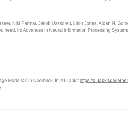
er, Niki Parmar, Jakob Uszkoreit, Llion Jones, Aidan N. Gomez
 you need. In: Advances in Neural Information Processing Syste
ge Models: Ein Überblick. In: AI-Labkit
https://ai-labkit.de/ler
k