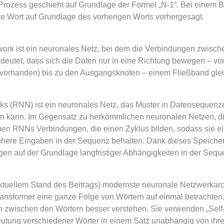
 Prozess geschieht auf Grundlage der Formel „N-1“. Bei einem
te Wort auf Grundlage des vorherigen Worts vorhergesagt.
ork ist ein neuronales Netz, bei dem die Verbindungen zwisc
edeutet, dass sich die Daten nur in eine Richtung bewegen – v
ls vorhanden) bis zu den Ausgangsknoten – einem Fließband glei
ks (RNN) ist ein neuronales Netz, das Muster in Datensequenzen
n kann. Im Gegensatz zu herkömmlichen neuronalen Netzen, 
ben RNNs Verbindungen, die einen Zyklus bilden, sodass sie ei
rühere Eingaben in der Sequenz behalten. Dank dieses Speich
n auf der Grundlage langfristiger Abhängigkeiten in der Seque
aktuellem Stand des Beitrags) modernste neuronale Netzwerkarc
ansformer eine ganze Folge von Wörtern auf einmal betrachten
 zwischen den Wörtern besser verstehen. Sie verwenden „Self-
eutung verschiedener Wörter in einem Satz unabhängig von ih