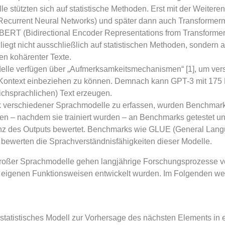
 stützten sich auf statistische Methoden. Erst mit der Weiter
ecurrent Neural Networks) und später dann auch Transformer
 BERT (Bidirectional Encoder Representations from Transformer
iegt nicht ausschließlich auf statistischen Methoden, sondern
n kohärenter Texte.
lle verfügen über „Aufmerksamkeitsmechanismen“ [1], um ve
Kontext einbeziehen zu können. Demnach kann GPT-3 mit 175 M
ichsprachlichen) Text erzeugen.
 verschiedener Sprachmodelle zu erfassen, wurden Benchmarks
en – nachdem sie trainiert wurden – an Benchmarks getestet un
nz des Outputs bewertet. Benchmarks wie GLUE (General Lan
ewerten die Sprachverständnisfähigkeiten dieser Modelle.
oßer Sprachmodelle gehen langjährige Forschungsprozesse v
t eigenen Funktionsweisen entwickelt wurden. Im Folgenden we
tatistisches Modell zur Vorhersage des nächsten Elements in e